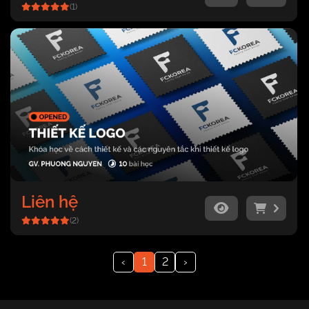
(1)
Liên hệ
(2)
‹
1
2
›