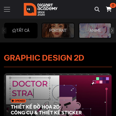
0
TẤT CẢ
PORTRAIT
ANIME
GRAPHIC DESIGN 2D