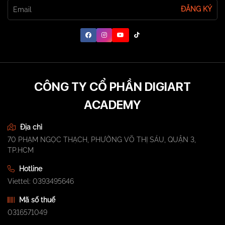
ĐĂNG KÝ
CÔNG TY CỔ PHẦN DIGIART
ACADEMY
Địa chỉ
70 PHẠM NGỌC THẠCH, PHƯỜNG VÕ THỊ SÁU, QUẬN 3,
TP.HCM
Hotline
Viettel: 0393495646
Mã số thuế
0316571049