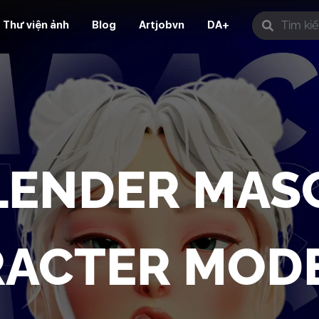
Thư viện ảnh
Blog
Artjobvn
DA+
LENDER
MAS
ACTER MOD