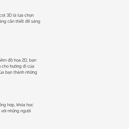
ot 3D là lựa chọn
ăng cần thiết để sáng
 mềm đồ họa 2D, bạn
u cho hướng đi của
của bạn thành những
ổng hợp, khóa học
 với những người