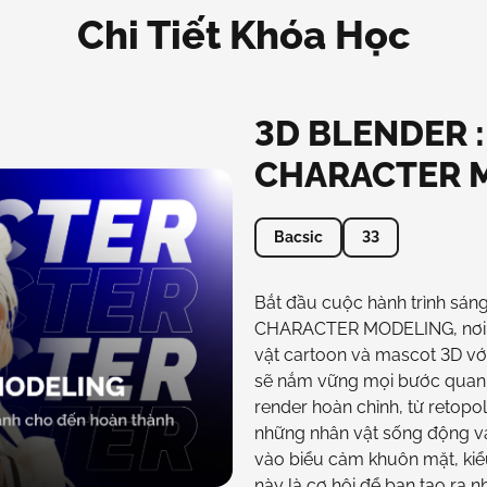
Chi Tiết Khóa Học
3D BLENDER 
CHARACTER 
Bacsic
33
Bắt đầu cuộc hành trình sá
CHARACTER MODELING, nơi bạ
vật cartoon và mascot 3D vớ
sẽ nắm vững mọi bước quan t
render hoàn chỉnh, từ retopol
những nhân vật sống động và
vào biểu cảm khuôn mặt, kiểu
này là cơ hội để bạn tạo ra 