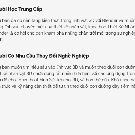
ười Học Trung Cấp
 bạn đã có nền tảng kiến thức trong lĩnh vực 3D với Blender và muố
ng lĩnh vực chuyên biệt của thiết kế nhân vật, khóa học Thiết Kế Nhâ
nder là cơ hội cho bạn khám phá những chân trời mới trong sự nghiệ
h.
ười Có Nhu Cầu Thay Đổi Nghề Nghiệp
 bạn muốn tìm hiểu sâu vào lĩnh vực 3D và muốn theo đuổi con đường
ết kế nhân vật 3D chứa đựng rất nhiều hứa hẹn, với các ứng dụng tro
h đồ chơi, phim hoạt hình 3D, trò chơi 3D, và hơn thế nữa. Khóa học n
n thức và kỹ năng cần thiết để tự tin theo đuổi con đường đầy tiềm n