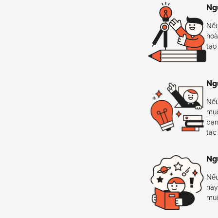
Ng
Nếu
hoà
tạo
Ng
Nếu
muố
bạn
tác
Ng
Nếu
này
muố