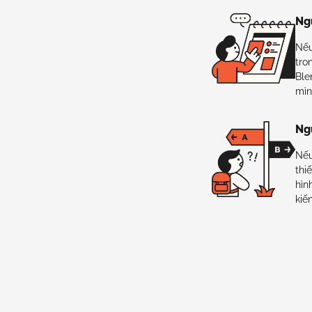
Ng
Nếu
tro
Ble
mìn
Ng
Nếu
thi
hìn
kiế