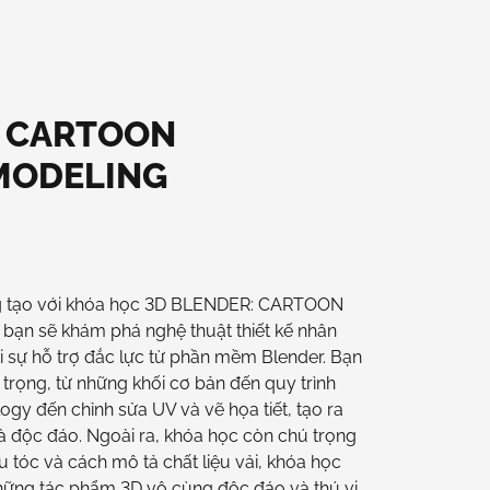
: CARTOON
MODELING
ng tạo với khóa học 3D BLENDER: CARTOON
n sẽ khám phá nghệ thuật thiết kế nhân
i sự hỗ trợ đắc lực từ phần mềm Blender. Bạn
rọng, từ những khối cơ bản đến quy trình
ogy đến chỉnh sửa UV và vẽ họa tiết, tạo ra
 độc đáo. Ngoài ra, khóa học còn chú trọng
 tóc và cách mô tả chất liệu vải, khóa học
những tác phẩm 3D vô cùng độc đáo và thú vị.