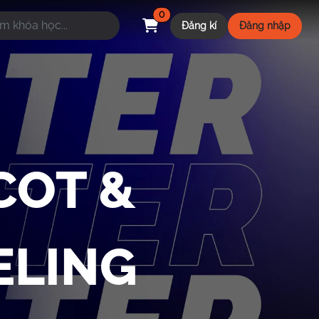
0
Đăng kí
Đăng nhập
COT &
ELING