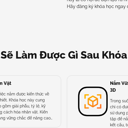
Hãy đăng ký khóa học ngay để
 Sẽ Làm Được Gì Sau Khóa
n Vật
Nắm Vữn
3D
 việc nắm được kiến thức về
 thiết. Khóa học này cung
Trong su
 gồm giải phẫu, tỷ lệ, kỹ
chỉ có đư
g cách hóa nhân vật. Kiến
sử dụng 
tảng vững chắc để nâng cao
tập để nắ
t của bạn.
kết cấu, 