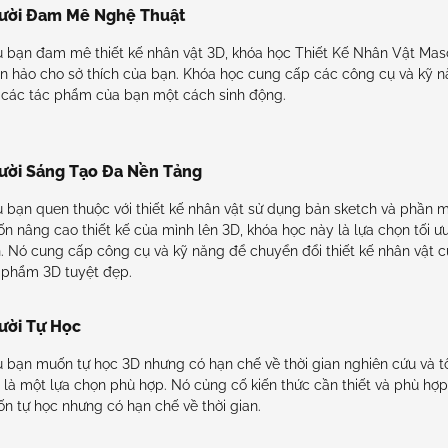
ười Đam Mê Nghệ Thuật
 bạn đam mê thiết kế nhân vật 3D, khóa học Thiết Kế Nhân Vật Masc
n hảo cho sở thích của bạn. Khóa học cung cấp các công cụ và kỹ n
 các tác phẩm của bạn một cách sinh động.
ười Sáng Tạo Đa Nền Tảng
 bạn quen thuộc với thiết kế nhân vật sử dụng bản sketch và phần
n nâng cao thiết kế của mình lên 3D, khóa học này là lựa chọn tối ư
. Nó cung cấp công cụ và kỹ năng để chuyển đổi thiết kế nhân vật 
 phẩm 3D tuyệt đẹp.
ười Tự Học
 bạn muốn tự học 3D nhưng có hạn chế về thời gian nghiên cứu và t
 là một lựa chọn phù hợp. Nó củng cố kiến thức cần thiết và phù hợp
n tự học nhưng có hạn chế về thời gian.