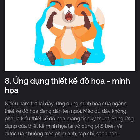
8.
Ứng dụng thiết kế đồ họa - minh
họa
Nhiều năm trở lại đây, ứng dụng minh họa của ngành
thiết kế đồ họa đang dần lên ngôi. Mặc dù đây không
phải là kiểu thiết kế đồ họa mang tính kỹ thuật. Song ứng
dụng của thiết kế minh họa lại vô cùng phổ biến. Và
được ưa chuộng trên phim ảnh, tạp chí, sách báo,