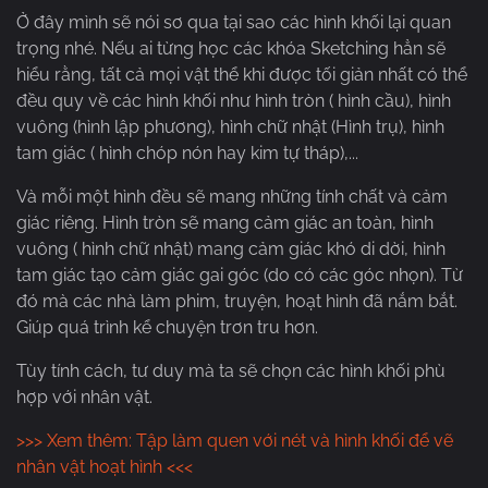
Ở đây mình sẽ nói sơ qua tại sao các hình khối lại quan
trọng nhé. Nếu ai từng học các khóa Sketching hẳn sẽ
hiểu rằng, tất cả mọi vật thể khi được tối giản nhất có thể
đều quy về các hình khối như hình tròn ( hình cầu), hình
vuông (hình lập phương), hình chữ nhật (Hình trụ), hình
tam giác ( hình chóp nón hay kim tự tháp),...
Và mỗi một hình đều sẽ mang những tính chất và cảm
giác riêng. Hình tròn sẽ mang cảm giác an toàn, hình
vuông ( hình chữ nhật) mang cảm giác khó di dời, hình
tam giác tạo cảm giác gai góc (do có các góc nhọn). Từ
đó mà các nhà làm phim, truyện, hoạt hình đã nắm bắt.
Giúp quá trình kể chuyện trơn tru hơn.
Tùy tính cách, tư duy mà ta sẽ chọn các hình khối phù
hợp với nhân vật.
>>> Xem thêm: Tập làm quen với nét và hình khối để vẽ
nhân vật hoạt hình <<<