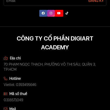
ĐĂNG KÝ
CÔNG TY CỔ PHẦN DIGIART
ACADEMY
Địa chỉ
70 PHẠM NGỌC THẠCH, PHƯỜNG VÕ THỊ SÁU, QUẬN 3,
TP.HCM
Hotline
Viettel: 0393495646
Mã số thuế
0316571049
Mail