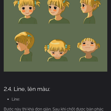
2.4. Line, lên màu:
Line:
Bước này thì khá đơn giản. Sau khi chốt được bản phác