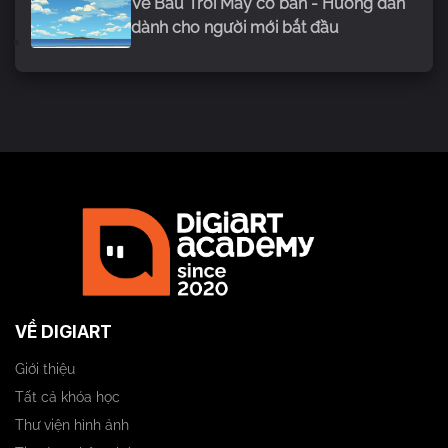
Vẽ Bầu Trời Mây cơ bản - Hướng dẫn
dành cho người mới bắt đầu
VỀ DIGIART
Giới thiệu
Tất cả khóa học
Thư viện hình ảnh