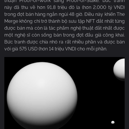
thuận Proof-of-Work sang Proof-of-Stake, bức tranh
này đã thu về hơn 91,8 triệu đô la (hơn 2,000 tỷ VND)
trong đợt bán hàng ngắn ngủi 48 giờ. Điều này khiến The
Merge không chỉ trở thành bộ sưu tập NFT đắt nhất từng
được bán mà còn là tác phẩm nghệ thuật đắt nhất được
một nghệ sĩ còn sống bán trong đợt đấu giá công khai.
Bức tranh được chia nhỏ ra rất nhiều phần và được bán
với giá 575 USD (hơn 14 triệu VND) cho mỗi phần.