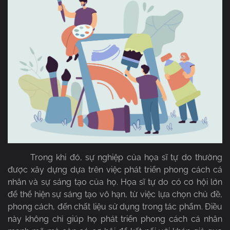
Trong khi đó, sự nghiệp của họa sĩ tự do thường
được xây dựng dựa trên việc phát triển phong cách cá
nhân và sự sáng tạo của họ. Họa sĩ tự do có cơ hội lớn
để thể hiện sự sáng tạo vô hạn, từ việc lựa chọn chủ đề,
phong cách, đến chất liệu sử dụng trong tác phẩm. Điều
này không chỉ giúp họ phát triển phong cách cá nhân