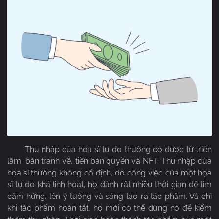
Thu nhập của họa sĩ tự do thường có được từ triển
lãm, bán tranh vẽ, tiền bản quyền và NFT. Thu nhập của
họa sĩ thường không cố định, do công việc của một họa
sĩ tự do khá linh hoạt, họ dành rất nhiều thời gian để tìm
cảm hứng, lên ý tưởng và sáng tạo ra tác phẩm. Và chỉ
khi tác phẩm hoàn tất, họ mới có thể dùng nó để kiếm