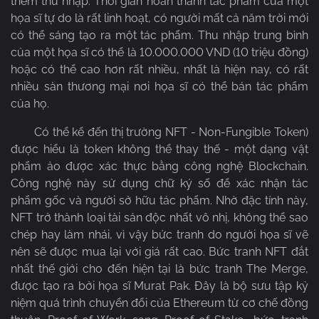
thêm thu nhập. Thời gian hoàn thành tác phẩm của một
họa sĩ tự do là rất linh hoạt, có người mất cả năm trời mới
có thể sáng tạo ra một tác phẩm. Thu nhập trung bình
của một họa sĩ có thể là 10.000.000 VND (10 triệu đồng)
hoặc có thể cao hơn rất nhiều, nhất là hiện nay, có rất
nhiều sàn thương mại nơi họa sĩ có thể bán tác phẩm
của họ.
Có thể kể đến thị trường NFT - Non-Fungible Token)
được hiểu là token không thể thay thế - một dạng vật
phẩm ảo được xác thực bằng công nghệ Blockchain.
Công nghệ này sử dụng chữ ký số để xác nhận tác
phẩm gốc và người sở hữu tác phẩm. Nhờ đặc tính này,
NFT trở thành loại tài sản độc nhất vô nhị, không thể sao
chép hay làm nhái, vì vậy bức tranh do người họa sĩ vẽ
nên sẽ được mua lại với giá rất cao. Bức tranh NFT đắt
nhất thế giới cho đến hiện tại là bức tranh The Merge,
được tạo ra bởi họa sĩ Murat Pak. Đây là bộ sưu tập kỷ
niệm quá trình chuyển đổi của Ethereum từ cơ chế đồng