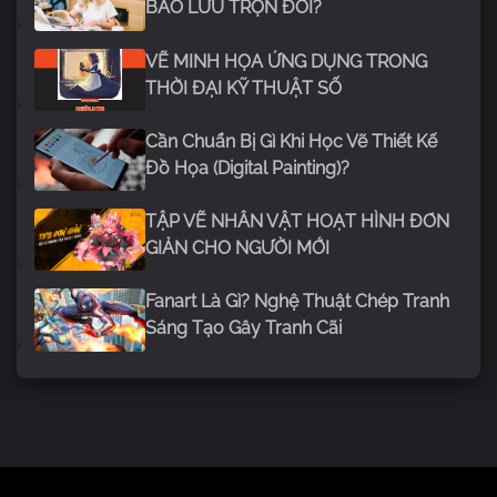
BẢO LƯU TRỌN ĐỜI?
VẼ MINH HỌA ỨNG DỤNG TRONG
THỜI ĐẠI KỸ THUẬT SỐ
Cần Chuẩn Bị Gì Khi Học Vẽ Thiết Kế
Đồ Họa (Digital Painting)?
TẬP VẼ NHÂN VẬT HOẠT HÌNH ĐƠN
GIẢN CHO NGƯỜI MỚI
Fanart Là Gì? Nghệ Thuật Chép Tranh
Sáng Tạo Gây Tranh Cãi