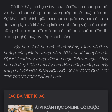
Có thể thấy, cả họa sĩ và họa nô đều có những cơ hội
và thách thức riêng trong sự nghiệp nghệ thuật của họ.
Sự khác biệt chính giữa hai nhóm người này nằm ở sự tự
do sáng tạo và khả năng kiểm soát công việc của mình,
cũng như ở mức độ mà họ có thể ảnh hưởng đến thị
trường nghệ thuật và tệp khách hàng.
Vậy họa sĩ và họa nô sẽ có những rủi ro nào? Xu
hướng của giới trẻ trong năm 2024 và lời khuyên của
Digiart Academy trong việc lựa chọn lĩnh vực họa sĩ hay
họa nô là gì? Các bạn hãy chờ đón những thông tin này
trong bài viết HỌA SĨ VÀ HỌA NÔ - XU HƯỚNG CỦA GIỚI
TRẺ TRONG 2024 PHẦN 2 nhé!
CÁC BÀI VIẾT KHÁC
TÀI KHOẢN HỌC ONLINE CÓ ĐƯỢC