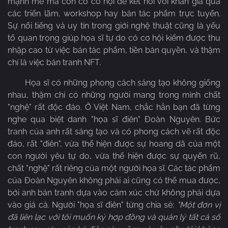
mạnh mẽ mà còn có cơ hội để kết nối với khán giả qua
các triển lãm, workshop hay bán tác phẩm trực tuyến.
Sự nổi tiếng và uy tín trong giới nghệ thuật cũng là yếu
tố quan trọng giúp họa sĩ tự do có cơ hội kiếm được thu
nhập cao từ việc bán tác phẩm, tiền bản quyền, và thậm
chí là việc bán tranh NFT.
Họa sĩ có những phong cách sáng tạo không giống
nhau, thậm chí có những người mang trong mình chất
"nghệ" rất độc đáo. Ở Việt Nam, chắc hẳn bạn đã từng
nghe qua biệt danh "họa sĩ điên" Đoàn Nguyên. Bức
tranh của anh rất sáng tạo và có phong cách vẽ rất độc
đáo, rất "điên", vừa thể hiện được sự hoang dã của một
con người yêu tự do, vừa thể hiện được sự quyến rũ,
chất "nghệ" rất riêng của một người họa sĩ. Các tác phẩm
của Đoàn Nguyên không phải ai cũng có thể mua được,
bởi anh bán tranh dựa vào cảm xúc chứ không phải dựa
vào giá cả. Người "họa sĩ điên" từng chia sẻ:
"Một đơn vị
đã liên lạc với tôi muốn ký hợp đồng và quản lý tất cả số