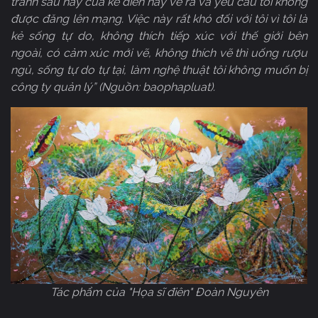
tranh sau này của kẻ điên này vẽ ra và yêu cầu tôi không
được đăng lên mạng. Việc này rất khó đối với tôi vì tôi là
kẻ sống tự do, không thích tiếp xúc với thế giới bên
ngoài, có cảm xúc mới vẽ, không thích vẽ thì uống rượu
ngủ, sống tự do tự tại, làm nghệ thuật tôi không muốn bị
công ty quản lý” (Nguồn: baophapluat).
Tác phẩm của "Họa sĩ điên" Đoàn Nguyên