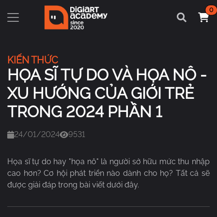
0
KIẾN THỨC
HỌA SĨ TỰ DO VÀ HỌA NÔ -
XU HƯỚNG CỦA GIỚI TRẺ
TRONG 2024 PHẦN 1
24/01/2024
9531
Họa sĩ tự do hay "họa nô" là người sở hữu mức thu nhập
cao hơn? Cơ hội phát triển nào dành cho họ? Tất cả sẽ
được giải đáp trong bài viết dưới đây.